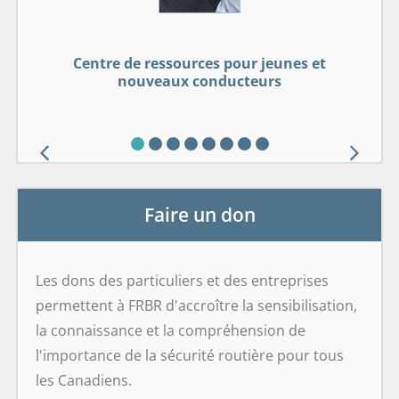
Programme d'études sur les éthylotests anti-
Centre d'apprentissage de la conduite sous
Centre de ressources sur le partage des
Centre de ressources pour jeunes et
Centre de ressources pour jeunes et
Centre de sécurité GDL Framework
Laissez tomber et conduisez®.
Conduite sobre et intelligente
Conduite sobre et intelligente
Le cerveau à bord
nouveaux conducteurs
nouveaux conducteurs
l'emprise de drogues
routes de la faune
démarrage
Faire un don
Les dons des particuliers et des entreprises
permettent à FRBR d'accroître la sensibilisation,
la connaissance et la compréhension de
l'importance de la sécurité routière pour tous
les Canadiens.